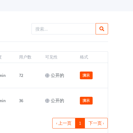
度
用户数
可见性
格式
min
72
公开的
演示
min
36
公开的
演示
‹ 上一页
1
下一页 ›