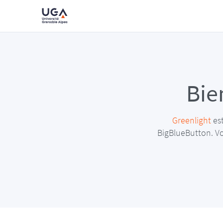
Bie
Greenlight
est
BigBlueButton. Vo