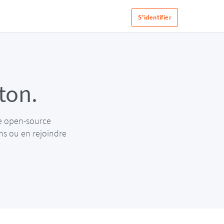
S'identifier
ton.
ce open-source
ns ou en rejoindre